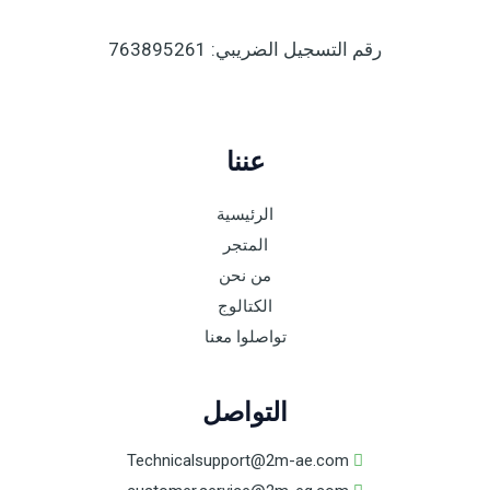
رقم التسجيل الضريبي: 763895261
عننا
الرئيسية
المتجر
من نحن
الكتالوج
تواصلوا معنا
التواصل
Technicalsupport@2m-ae.com