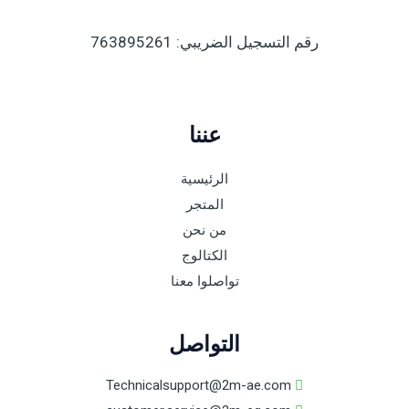
رقم التسجيل الضريبي: 763895261
عننا
الرئيسية
المتجر
من نحن
الكتالوج
تواصلوا معنا
التواصل
Technicalsupport@2m-ae.com