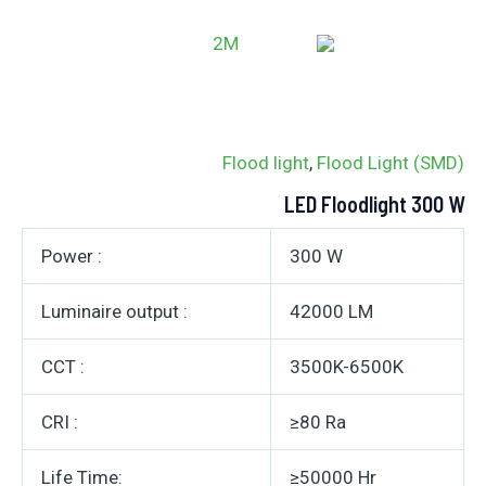
خطي
MAIN
لى
ENU
لمحتوى
Flood light
,
Flood Light (SMD)
LED Floodlight 300 W
Power :
300 W
Luminaire output :
42000 LM
CCT :
3500K-6500K
CRI :
≥80 Ra
Life Time:
≥50000 Hr