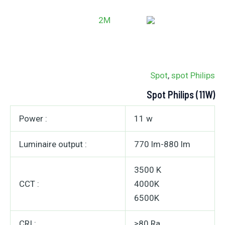
خطي
MAIN
لى
ENU
لمحتوى
Spot
,
spot Philips
Spot Philips (11W)
Power :
11 w
Luminaire output :
770 lm-880 lm
3500 K
CCT :
4000K
6500K
CRI :
≥80 Ra