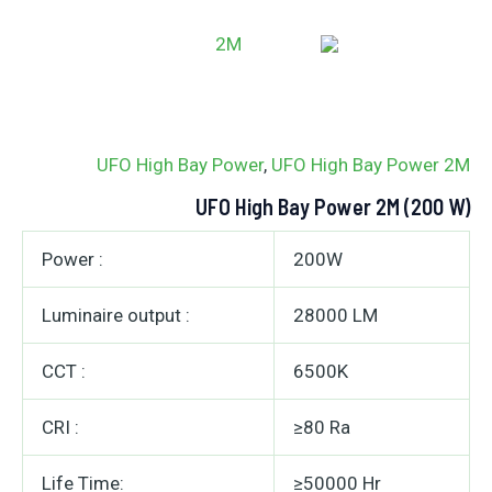
خطي
MAIN
لى
ENU
لمحتوى
UFO High Bay Power
,
UFO High Bay Power 2M
UFO High Bay Power 2M (200 W)
Power :
200W
Luminaire output :
28000 LM
CCT :
6500K
CRI :
≥80 Ra
Life Time:
≥50000 Hr